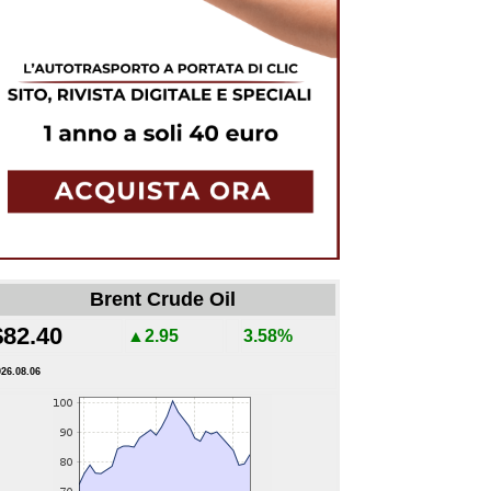
Brent Crude Oil
$82.40
▲2.95
3.58%
026.08.06