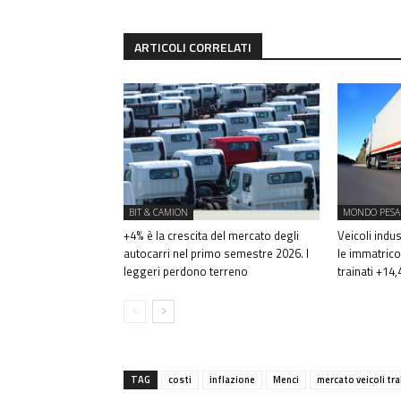
ARTICOLI CORRELATI
BIT & CAMION
MONDO PESA
+4% è la crescita del mercato degli
Veicoli indus
autocarri nel primo semestre 2026. I
le immatrico
leggeri perdono terreno
trainati +14
TAG
costi
inflazione
Menci
mercato veicoli tra