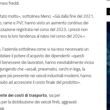
mesi freddi.
ato molto», sottolinea Menci. «Già dalla fine del 2021,
nio, rame e PVC hanno visto un aumento continuo dei
izzazione registrata nel corso del 2023, i prezzi non
ipreso la loro tendenza al rialzo nel corso del 2024».
e
, l’azienda sottolinea come si sia reso necessario un
telare il potere d’acquisto dei dipendenti: «questi
l benessere dei lavoratori, hanno inevitabilmente inciso
iungendo che «assali, pneumatici, cerchi in lega, la
pre più presente nei veicoli industriali moderni, hanno
uito ad accrescere il costo finale del prodotto».
nte dei costi di trasporto
, sia per
r la distribuzione dei veicoli finiti, aggravati
gi.