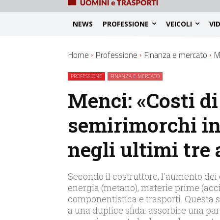
NEWS
PROFESSIONE
VEICOLI
VI
Home
Professione
Finanza e mercato
M
PROFESSIONE
FINANZA E MERCATO
Menci: «Costi d
semirimorchi in
negli ultimi tre
Secondo il costruttore, l'aumento dei
energia (metano), materie prime (accia
componentistica e trasporti. Questa s
a una duplice sfida: assorbire una pa