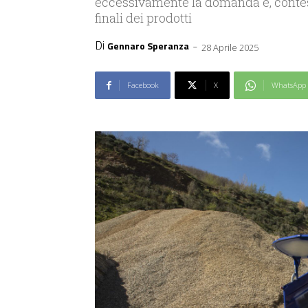
eccessivamente la domanda e, contes
finali dei prodotti
Di
-
Gennaro Speranza
28 Aprile 2025
Facebook
X
WhatsApp