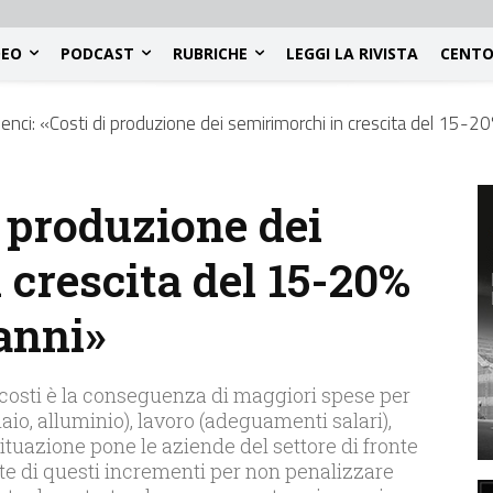
DEO
PODCAST
RUBRICHE
LEGGI LA RIVISTA
CENTO
enci: «Costi di produzione dei semirimorchi in crescita del 15-20%
i produzione dei
 crescita del 15-20%
 anni»
 costi è la conseguenza di maggiori spese per
io, alluminio), lavoro (adeguamenti salari),
ituazione pone le aziende del settore di fronte
rte di questi incrementi per non penalizzare