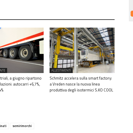
NTE
ALLESTIMENTI
triali, a giugno ripartono
Schmitz accelera sulla smart factory:
lazioni: autocarri +6,7%,
a Vreden nasce la nuova linea
,4%
produttiva degli isotermici S.KO COOL
inati
semirimorchi