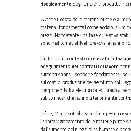
riscaldamento
degli ambienti produttivi nei 
«Anche il costo delle materie prime è aument
materiali fondamentali come acciaio, allumi
prezzi. Nonostante una fase di relativa stabil
sono mai tornati ai livelli pre-crisi e hanno r
Inoltre, in un
contesto di elevata inflazion
adeguamento dei contratti di lavoro
per tu
aumenti salariali, sebbene fondamentali per i
sui costi di produzione dei semirimorchi», agg
componentistica elettronica ed idraulica, sem
subito rincari che hanno ulteriormente contrib
Infine, Menci sottolinea anche il
peso cresce
l’approvvigionamento delle materie prime sia pe
dall’aumento dei prezzi di carburante e pedag