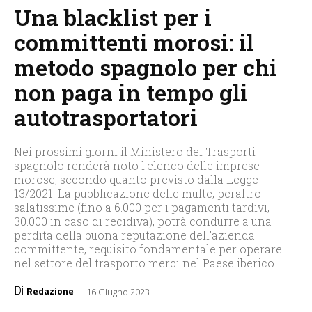
Una blacklist per i
committenti morosi: il
metodo spagnolo per chi
non paga in tempo gli
autotrasportatori
Nei prossimi giorni il Ministero dei Trasporti
spagnolo renderà noto l'elenco delle imprese
morose, secondo quanto previsto dalla Legge
13/2021. La pubblicazione delle multe, peraltro
salatissime (fino a 6.000 per i pagamenti tardivi,
30.000 in caso di recidiva), potrà condurre a una
perdita della buona reputazione dell'azienda
committente, requisito fondamentale per operare
nel settore del trasporto merci nel Paese iberico
Di
-
Redazione
16 Giugno 2023