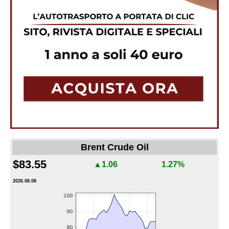
Brent Crude Oil
$83.55
▲1.06
1.27%
2026.08.08