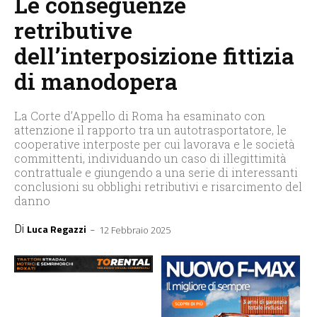
Le conseguenze
retributive
dell’interposizione fittizia
di manodopera
La Corte d’Appello di Roma ha esaminato con
attenzione il rapporto tra un autotrasportatore, le
cooperative interposte per cui lavorava e le società
committenti, individuando un caso di illegittimità
contrattuale e giungendo a una serie di interessanti
conclusioni su obblighi retributivi e risarcimento del
danno
Di
-
Luca Regazzi
12 Febbraio 2025