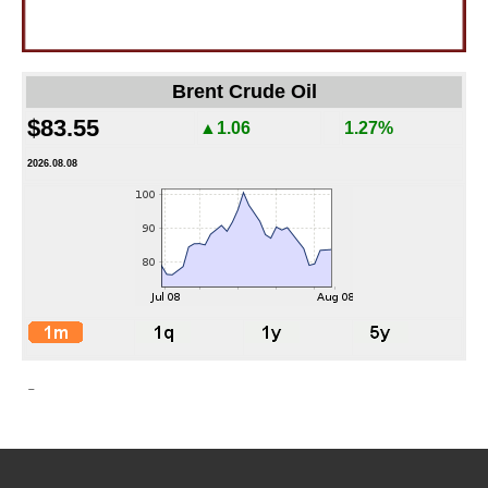
Brent Crude Oil
$83.55
▲1.06
1.27%
2026.08.08
-