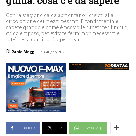
guida: cosa c’è da sapere
Con la stagione calda aumentano i divieti alla
circolazione dei mezzi pesanti. È fondamentale
sapere quando e come è possibile superare i limiti di
guida e riposo, per evitare fermi non necessari e
tutelare la continuità operativa
Di
-
Paolo Moggi
5 Giugno 2025
Facebook
X
WhatsApp