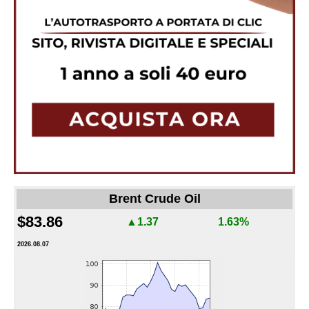
Brent Crude Oil
$83.86
▲1.37
1.63%
2026.08.07