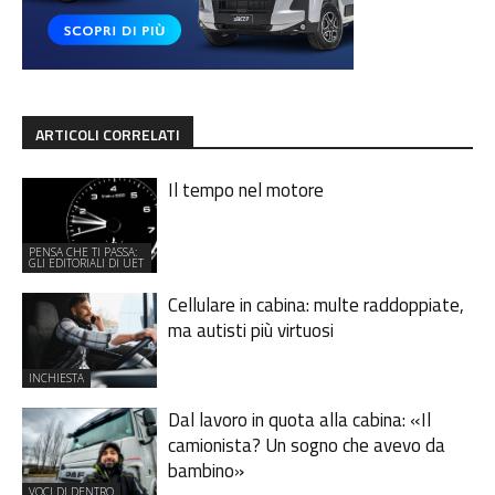
ARTICOLI CORRELATI
Il tempo nel motore
PENSA CHE TI PASSA:
GLI EDITORIALI DI UET
Cellulare in cabina: multe raddoppiate,
ma autisti più virtuosi
INCHIESTA
Dal lavoro in quota alla cabina: «Il
camionista? Un sogno che avevo da
bambino»
VOCI DI DENTRO