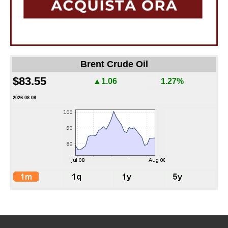
Brent Crude Oil
$83.55
▲1.06
1.27%
2026.08.08