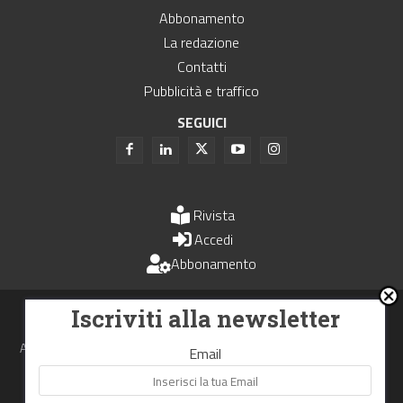
Abbonamento
La redazione
Contatti
Pubblicità e traffico
SEGUICI
Rivista
Accedi
Abbonamento
Uomini e Trasporti è un periodico associato all'Unione Stampa
Iscriviti alla newsletter
Periodica Italiana - USPI
Autorizzazione del Tribunale di Bologna N.4993 del 15 giugno 1982
Email
Webdesign made in
Nowhere