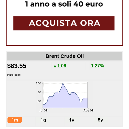
Brent Crude Oil
$83.55
▲1.06
1.27%
2026.08.09