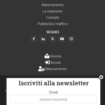
Abbonamento
La redazione
Contatti
Pubblicità e traffico
SEGUICI
Rivista
Accedi
Abbonamento
Uomini e Trasporti è un periodico associato all'Unione Stampa
Iscriviti alla newsletter
Periodica Italiana - USPI
Autorizzazione del Tribunale di Bologna N.4993 del 15 giugno 1982
Email
Webdesign made in
Nowhere