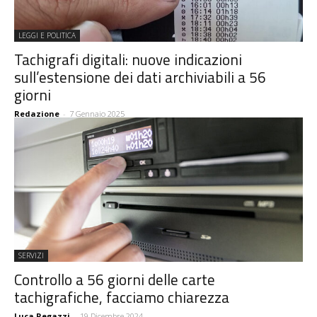
LEGGI E POLITICA
Tachigrafi digitali: nuove indicazioni
sull’estensione dei dati archiviabili a 56
giorni
Redazione
-
7 Gennaio 2025
SERVIZI
Controllo a 56 giorni delle carte
tachigrafiche, facciamo chiarezza
Luca Regazzi
-
19 Dicembre 2024