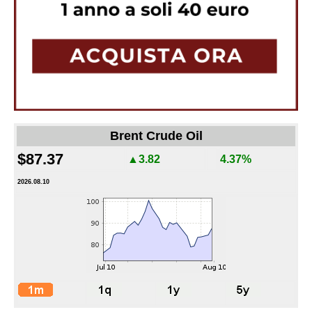
Brent Crude Oil
$87.37
▲3.82
4.37%
2026.08.10