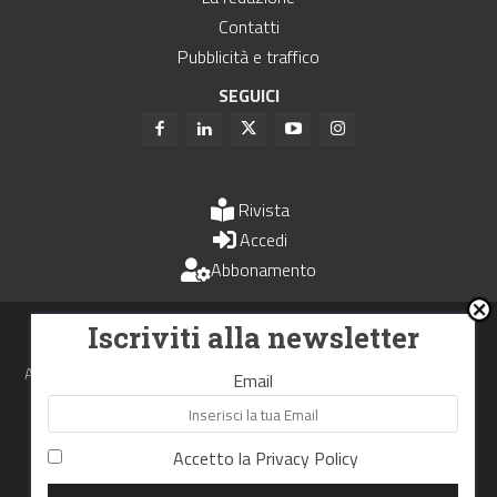
Contatti
Pubblicità e traffico
SEGUICI
Rivista
Accedi
Abbonamento
Uomini e Trasporti è un periodico associato all'Unione Stampa
Iscriviti alla newsletter
Periodica Italiana - USPI
Autorizzazione del Tribunale di Bologna N.4993 del 15 giugno 1982
Email
Webdesign made in
Nowhere
Accetto la
Privacy Policy
RIPRODUZIONE RISERVATA
Privacy Policy
Cookie Policy
Termini e Condizioni di utilizzo