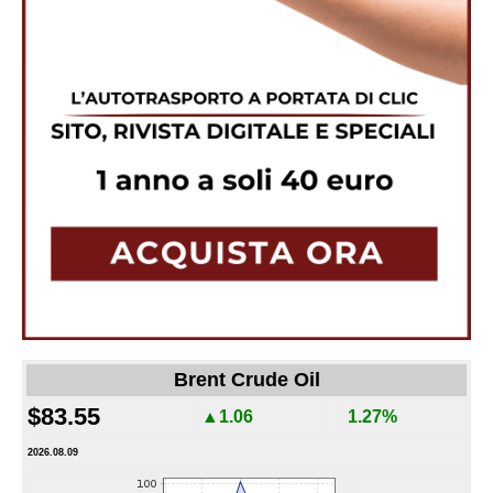
Brent Crude Oil
$83.55
▲1.06
1.27%
2026.08.09