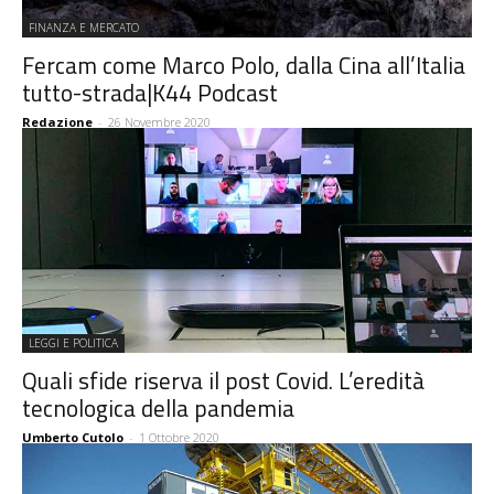
FINANZA E MERCATO
Fercam come Marco Polo, dalla Cina all’Italia
tutto-strada|K44 Podcast
Redazione
-
26 Novembre 2020
LEGGI E POLITICA
Quali sfide riserva il post Covid. L’eredità
tecnologica della pandemia
Umberto Cutolo
-
1 Ottobre 2020