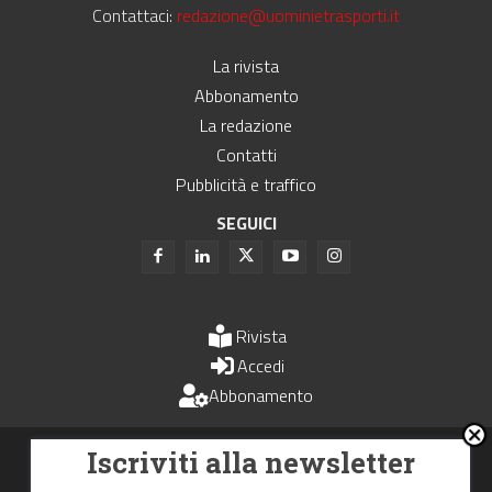
Contattaci:
redazione@uominietrasporti.it
La rivista
Abbonamento
La redazione
Contatti
Pubblicità e traffico
SEGUICI
Rivista
Accedi
Abbonamento
Uomini e Trasporti è un periodico associato all'Unione Stampa
Iscriviti alla newsletter
Periodica Italiana - USPI