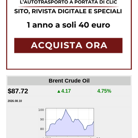
Brent Crude Oil
$87.72
▲4.17
4.75%
2026.08.10