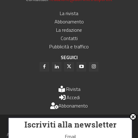
La rivista
Abbonamento
La redazione
Contatti
Pubblicità e traffico
SEGUICI
Rivista
Accedi
Abbonamento
Uomini e Trasporti è un periodico associato all'Unione Stampa
Iscriviti alla newsletter
Periodica Italiana - USPI
Autorizzazione del Tribunale di Bologna N.4993 del 15 giugno 1982
Email