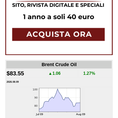
Brent Crude Oil
$83.55
▲1.06
1.27%
2026.08.09