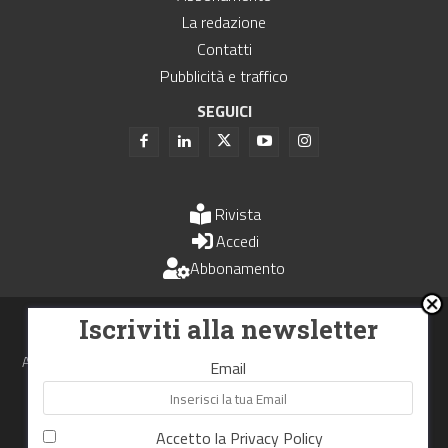
La redazione
Contatti
Pubblicità e traffico
SEGUICI
Rivista
Accedi
Abbonamento
Uomini e Trasporti è un periodico associato all'Unione Stampa
Iscriviti alla newsletter
Periodica Italiana - USPI
Autorizzazione del Tribunale di Bologna N.4993 del 15 giugno 1982
Email
Webdesign made in
Nowhere
Accetto la
Privacy Policy
RIPRODUZIONE RISERVATA
Privacy Policy
Cookie Policy