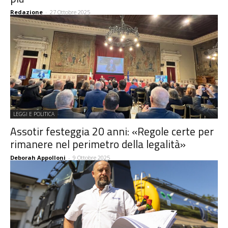
Redazione
-
27 Ottobre 2025
LEGGI E POLITICA
Assotir festeggia 20 anni: «Regole certe per
rimanere nel perimetro della legalità»
Deborah Appolloni
-
9 Ottobre 2025