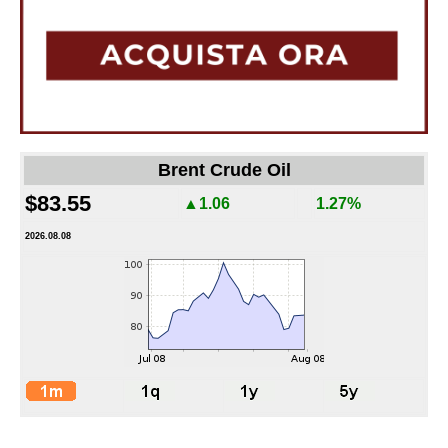
Brent Crude Oil
$83.55
▲1.06
1.27%
2026.08.08