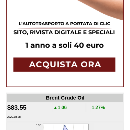
Brent Crude Oil
$83.55
▲1.06
1.27%
2026.08.08