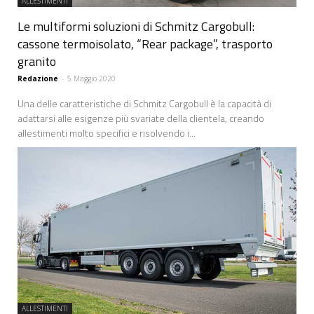
ALLESTIMENTI
Le multiformi soluzioni di Schmitz Cargobull:
cassone termoisolato, “Rear package”, trasporto
granito
Redazione
-
5 Maggio 2020
Una delle caratteristiche di Schmitz Cargobull è la capacità di
adattarsi alle esigenze più svariate della clientela, creando
allestimenti molto specifici e risolvendo i...
ALLESTIMENTI