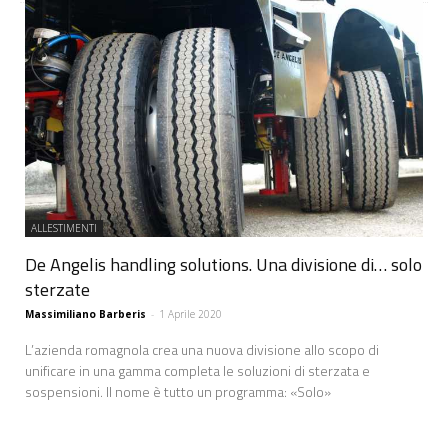
ALLESTIMENTI
De Angelis handling solutions. Una divisione di… solo
sterzate
Massimiliano Barberis
-
1 Aprile 2020
L’azienda romagnola crea una nuova divisione allo scopo di
unificare in una gamma completa le soluzioni di sterzata e
sospensioni. Il nome è tutto un programma: «Solo»