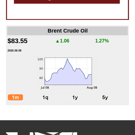
Brent Crude Oil
$83.55
▲1.06
1.27%
2026.08.08