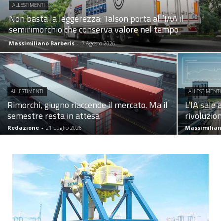
ALLESTIMENTI
Non basta la leggerezza: Talson porta all’IAA il
semirimorchio che conserva valore nel tempo
Massimiliano Barberis
-
7 Agosto 2026
ALLESTIMENTI
ALLESTIMENT
Rimorchi, giugno riaccende il mercato. Ma il
L’IA sale 
semestre resta in attesa
rivoluzio
Redazione
-
21 Luglio 2026
Massimilian