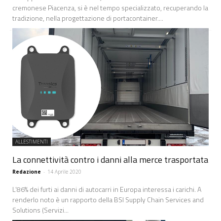
cremonese Piacenza, si è nel tempo specializzato, recuperando la
tradizione, nella progettazione di portacontainer....
ALLESTIMENTI
La connettività contro i danni alla merce trasportata
Redazione
-
14 Aprile 2020
L’86% dei furti ai danni di autocarri in Europa interessa i carichi. A
renderlo noto è un rapporto della BSI Supply Chain Services and
Solutions (Servizi...