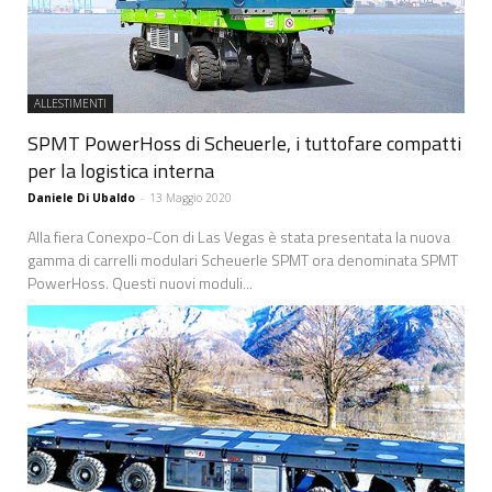
ALLESTIMENTI
SPMT PowerHoss di Scheuerle, i tuttofare compatti
per la logistica interna
Daniele Di Ubaldo
-
13 Maggio 2020
Alla fiera Conexpo-Con di Las Vegas è stata presentata la nuova
gamma di carrelli modulari Scheuerle SPMT ora denominata SPMT
PowerHoss. Questi nuovi moduli...