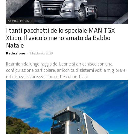
MONDO PESANTE
I tanti pacchetti dello speciale MAN TGX
XLion. Il veicolo meno amato da Babbo
Natale
Redazione
-
1 Febbraio 2020
Il camion da lungo raggio del Leone si arricchisce con una
configurazione particolare, arricchita di sistemi volti a migliorare
efficienza, sicurezza, comfort e connettività