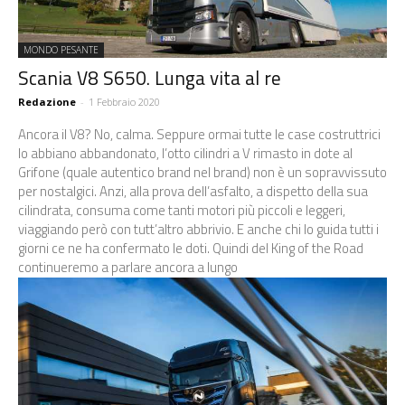
MONDO PESANTE
Scania V8 S650. Lunga vita al re
Redazione
-
1 Febbraio 2020
Ancora il V8? No, calma. Seppure ormai tutte le case costruttrici
lo abbiano abbandonato, l’otto cilindri a V rimasto in dote al
Grifone (quale autentico brand nel brand) non è un sopravvissuto
per nostalgici. Anzi, alla prova dell’asfalto, a dispetto della sua
cilindrata, consuma come tanti motori più piccoli e leggeri,
viaggiando però con tutt’altro abbrivio. E anche chi lo guida tutti i
giorni ce ne ha confermato le doti. Quindi del King of the Road
continueremo a parlare ancora a lungo