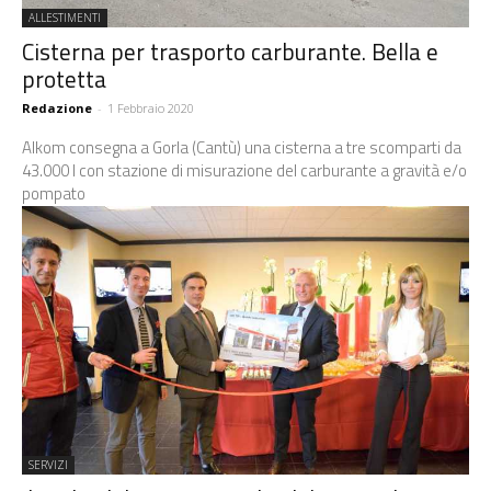
ALLESTIMENTI
Cisterna per trasporto carburante. Bella e
protetta
Redazione
-
1 Febbraio 2020
Alkom consegna a Gorla (Cantù) una cisterna a tre scomparti da
43.000 l con stazione di misurazione del carburante a gravità e/o
pompato
SERVIZI