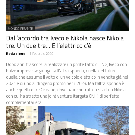
MONDO PESANTE
Dall’accordo tra Iveco e Nikola nasce Nikola
tre. Un due tre… E l’elettrico c’è
Redazione
-
1 Febbraio 2020
Dopo anni trascorsi a realizzare un ponte fatto di LNG, Iveco con
balzo improvviso giunge sull’altra sponda, quella del futuro,
quella che assume il volto di un veicolo elettrico in vendita già nel
2021 e di uno a idrogeno pronto per il 2023. Ma l’altra sponda è
anche quella oltre Oceano, dove ha incontrato la start up Nikola
con cui ha stretto una joint venture (targata CNH) di perfetta
complementarietà