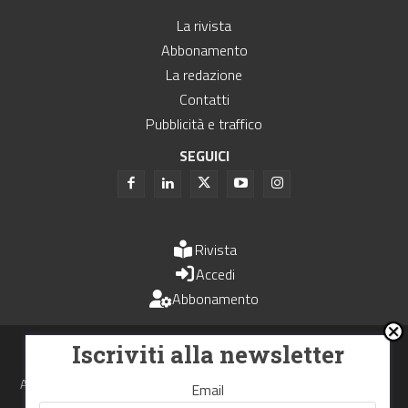
La rivista
Abbonamento
La redazione
Contatti
Pubblicità e traffico
SEGUICI
Rivista
Accedi
Abbonamento
Uomini e Trasporti è un periodico associato all'Unione Stampa
Iscriviti alla newsletter
Periodica Italiana - USPI
Autorizzazione del Tribunale di Bologna N.4993 del 15 giugno 1982
Email
Webdesign made in
Nowhere