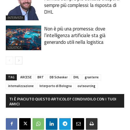
sempre più complessi: la risposta di
DHL
INTERVISTA
Non è più una promessa: dove
l’intelligenza artificiale sta già
generando utili nella logistica
LOGISTICA
TAG
ARCESE
BRT
DB Schenker
DHL
granterre
internalizzazione
Interporto di Bologna
outsourcing
TI È PIACIUTO QUESTO ARTICOLO? CONDIVIDILO CON I TUOI
AMICI