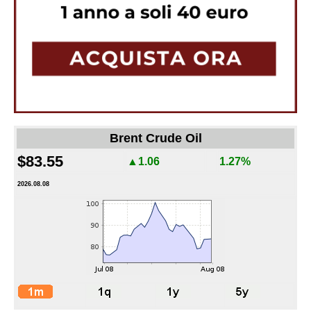
Brent Crude Oil
$83.55
▲1.06
1.27%
2026.08.08