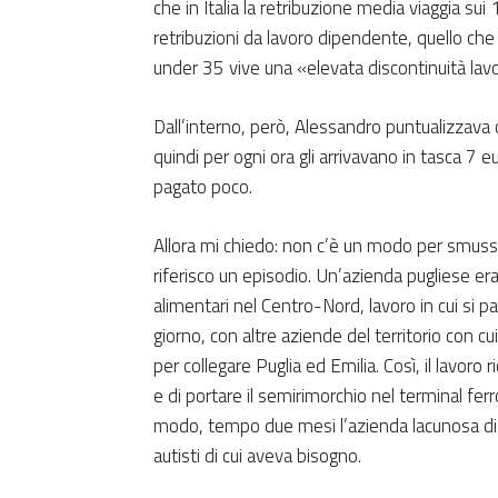
che in Italia la retribuzione media viaggia su
retribuzioni da lavoro dipendente, quello che 
under 35 vive una «elevata discontinuità lavor
Dall’interno, però, Alessandro puntualizzav
quindi per ogni ora gli arrivavano in tasca 7 e
pagato poco.
Allora mi chiedo: non c’è un modo per smus
riferisco un episodio. Un’azienda pugliese era i
alimentari nel Centro-Nord, lavoro in cui si p
giorno, con altre aziende del territorio con cui
per collegare Puglia ed Emilia. Così, il lavoro ri
e di portare il semirimorchio nel terminal ferr
modo, tempo due mesi l’azienda lacunosa di p
autisti di cui aveva bisogno.