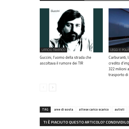
UFFICIO TRAFFICO
LEGGI E POLI
Guccini, l’uomo della strada che
Carburanti, 
ascoltava il rumore dei TIR
credito d’im
322 milioni 
trasporto d
TAG
aree di sosta
attese carico scarico
autisti
TI È PIACIUTO QUESTO ARTICOLO? CONDIVIDILO 