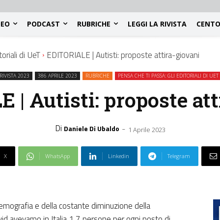
DEO
PODCAST
RUBRICHE
LEGGI LA RIVISTA
CENTO
oriali di UeT
EDITORIALE | Autisti: proposte attira-giovani
RIVISTA 2023
386 APRILE 2023
RUBRICHE
PENSA CHE TI PASSA: GLI EDITORIALI DI UET
 | Autisti: proposte att
Di
-
Daniele Di Ubaldo
1 Aprile 2023
X
WhatsApp
Linkedin
Telegram
a demografia e della costante diminuzione della
vid avevamo in Italia 1,7 persone per ogni posto di