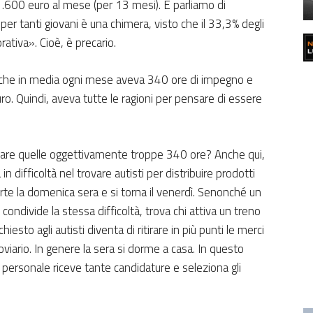
i 1.600 euro al mese (per 13 mesi). E parliamo di
per tanti giovani è una chimera, visto che il 33,3% degli
ativa». Cioè, è precario.
a che in media ogni mese aveva 340 ore di impegno e
uro. Quindi, aveva tutte le ragioni per pensare di essere
sare quelle oggettivamente troppe 340 ore? Anche qui,
n difficoltà nel trovare autisti per distribuire prodotti
arte la domenica sera e si torna il venerdì. Senonché un
 condivide la stessa difficoltà, trova chi attiva un treno
chiesto agli autisti diventa di ritirare in più punti le merci
oviario. In genere la sera si dorme a casa. In questo
ersonale riceve tante candidature e seleziona gli