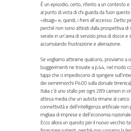
È un episodio, certo, riferito a un contesto 
al punto di vista di chi guarda da fuori quest
«disagi» e, quindi, i freni all’accesso. Detto
perché non sono attirati dalla prospettiva di
serate in un’area di servizio priva di docce e s
accumulando frustrazione e alienazione.
Se vogliamo attirarne qualcuno, proviamo a o
(suggerimenti ne trovate a p.44, nel modo con c
tappi che ci impediscono di spingere sull’inter
dei semirimorchi P400 sulla dorsale tirrenica
Italia c’è uno stallo per ogni 289 camion in c
attesa media che un autista rimane al carico: n
connettività e dell’intelligenza artificiale non
migliaia di imprese e dell’economia naziona
Ecco allora un quesito per il nuovo vecchio ta
finanziare patenti, perché non copiamo la le