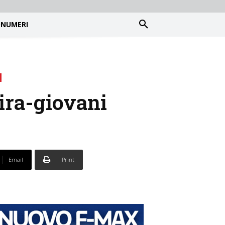
NUMERI
ira-giovani
Email
Print