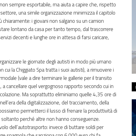
e non sempre esportabile, ma aiuta a capire che, rispetto
o settore, una simile organizzazione minimizza il capitolo
 più chiaramente: i giovani non salgano su un camion
 stare lontano da casa per tanto tempo, dal trascorrere
ervizi decenti e lunghe ore in attesa di farsi caricare,
rganizzare le giornate degli autisti in modo più umano
ui la Chiggiato Spa tratta i suoi autisti), a rimuovere i
modale (vale a dire terminare le gallerie per il transito
), a cancellare quel vergognoso rapporto secondo cui in
ircolazione. Ma soprattutto eliminiamo quelle 4,35 ore di
ell’era della digitalizzazione, del tracciamento, della
 possiamo permetterci il lusso di frenare la produttività di
le soltanto perché altre non hanno conseguenze.
volo dell’autotrasporto: invece di buttare soldi per
gge spagnola che sanziona con 6.000 euro chi fa