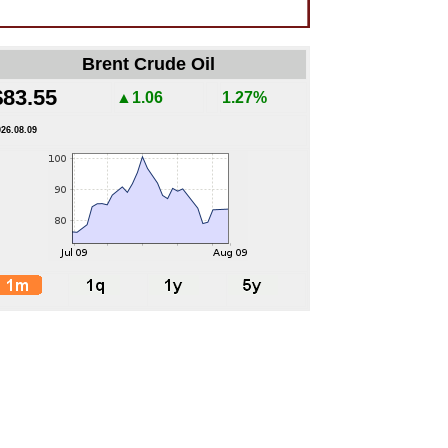
Brent Crude Oil
$83.55
▲1.06
1.27%
026.08.09