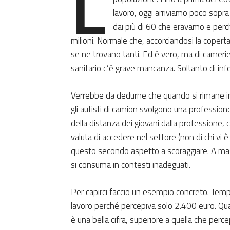
L
lavoro, oggi arriviamo poco sopra
dai più di 60 che eravamo e perch
milioni. Normale che, accorciandosi la copert
se ne trovano tanti. Ed è vero, ma di camerier
sanitario c’è grave mancanza. Soltanto di in
Verrebbe da dedurne che quando si rimane in 
gli autisti di camion svolgono una professio
della distanza dei giovani dalla professione, 
valuta di accedere nel settore (non di chi vi è 
questo secondo aspetto a scoraggiare. A mag
si consuma in contesti inadeguati.
Per capirci faccio un esempio concreto. Temp
lavoro perché percepiva solo 2.400 euro. Qu
è una bella cifra, superiore a quella che per