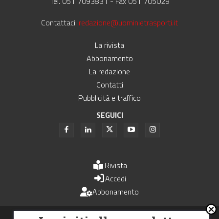
Tel. 051 7093831 - Fax 051 705029
Contattaci:
redazione@uominietrasporti.it
La rivista
Abbonamento
La redazione
Contatti
Pubblicità e traffico
SEGUICI
Rivista
Accedi
Abbonamento
Uomini e Trasporti è un periodico associato all'Unione Stampa