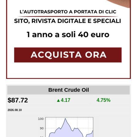
Brent Crude Oil
$87.72
▲4.17
4.75%
2026.08.10