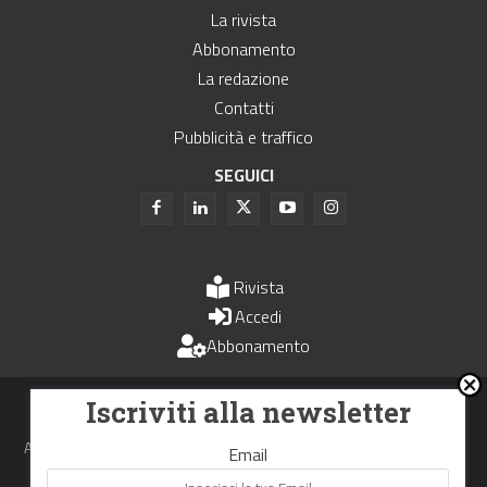
La rivista
Abbonamento
La redazione
Contatti
Pubblicità e traffico
SEGUICI
Rivista
Accedi
Abbonamento
Uomini e Trasporti è un periodico associato all'Unione Stampa
Iscriviti alla newsletter
Periodica Italiana - USPI
Autorizzazione del Tribunale di Bologna N.4993 del 15 giugno 1982
Email
Webdesign made in
Nowhere