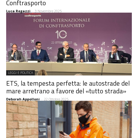
Conftrasporto
Luca Regazzi
-
3 Novembre 2025
LEGGI E POLITICA
ETS, la tempesta perfetta: le autostrade del
mare arretrano a favore del «tutto strada»
Deborah Appolloni
-
22 Ottobre 2025