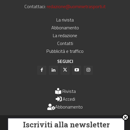
Contattaci:
redazione@uominietrasporti.it
La rivista
Abbonamento
La redazione
Contatti
Pubblicità e traffico
SEGUICI
Rivista
Accedi
Abbonamento
Uomini e Trasporti è un periodico associato all'Unione Stampa
Iscriviti alla newsletter
Periodica Italiana - USPI