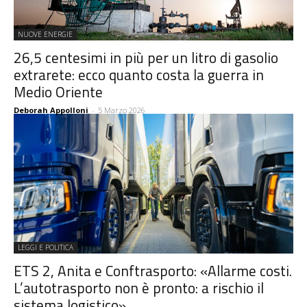
NUOVE ENERGIE
26,5 centesimi in più per un litro di gasolio
extrarete: ecco quanto costa la guerra in
Medio Oriente
Deborah Appolloni
-
5 Marzo 2026
LEGGI E POLITICA
ETS 2, Anita e Conftrasporto: «Allarme costi.
L’autotrasporto non è pronto: a rischio il
sistema logistico»