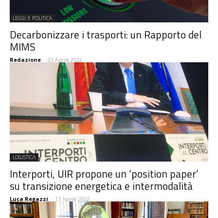
LEGGI E POLITICA
Decarbonizzare i trasporti: un Rapporto del
MIMS
Redazione
-
23 Aprile 2022
LOGISTICA
Interporti, UIR propone un ‘position paper’
su transizione energetica e intermodalità
Luca Regazzi
-
13 Aprile 2022