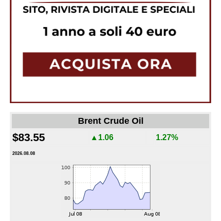
Brent Crude Oil
$83.55
▲1.06
1.27%
2026.08.08