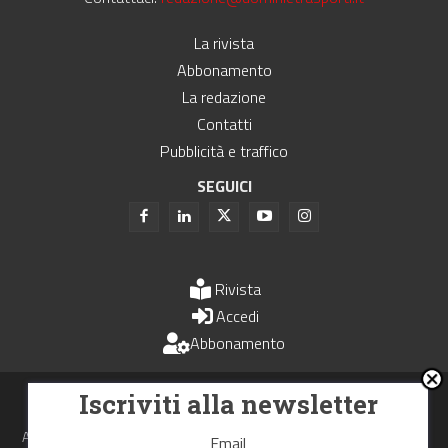
La rivista
Abbonamento
La redazione
Contatti
Pubblicità e traffico
SEGUICI
Rivista
Accedi
Abbonamento
Uomini e Trasporti è un periodico associato all'Unione Stampa
Iscriviti alla newsletter
Periodica Italiana - USPI
Autorizzazione del Tribunale di Bologna N.4993 del 15 giugno 1982
Email