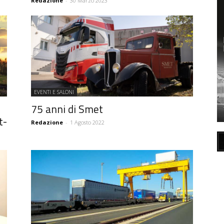
Redazione
-
30 Marzo 2023
EVENTI E SALONI
75 anni di Smet
t-
Redazione
-
1 Agosto 2022