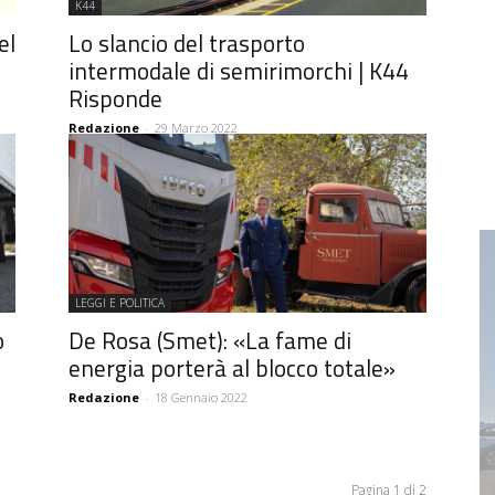
K44
el
Lo slancio del trasporto
intermodale di semirimorchi | K44
Risponde
Redazione
-
29 Marzo 2022
LEGGI E POLITICA
o
De Rosa (Smet): «La fame di
energia porterà al blocco totale»
Redazione
-
18 Gennaio 2022
Pagina 1 di 2