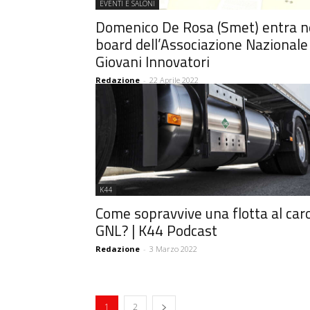
EVENTI E SALONI
Domenico De Rosa (Smet) entra n
board dell’Associazione Nazionale
Giovani Innovatori
Redazione
-
22 Aprile 2022
K44
Come sopravvive una flotta al car
GNL? | K44 Podcast
Redazione
-
3 Marzo 2022
1
2