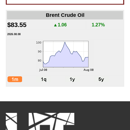
Brent Crude Oil
$83.55
▲1.06
1.27%
2026.08.08