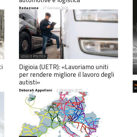
Redazione
-
27 Gennaio 2026
LEGGI E POLITICA
ci
Digioia (UETR): «Lavoriamo uniti
per rendere migliore il lavoro degli
autisti»
Deborah Appolloni
-
2 Dicembre 2025