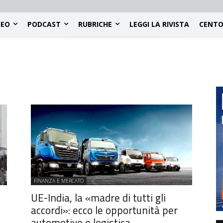
DEO
PODCAST
RUBRICHE
LEGGI LA RIVISTA
CENTO
FINANZA E MERCATO
UE-India, la «madre di tutti gli
accordi»: ecco le opportunità per
automotive e logistica