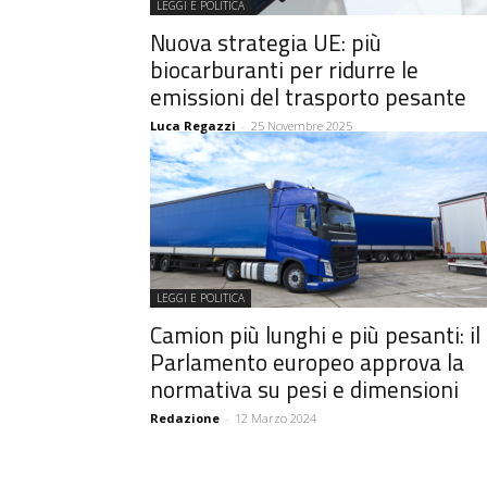
LEGGI E POLITICA
Nuova strategia UE: più
biocarburanti per ridurre le
emissioni del trasporto pesante
Luca Regazzi
-
25 Novembre 2025
LEGGI E POLITICA
Camion più lunghi e più pesanti: il
Parlamento europeo approva la
normativa su pesi e dimensioni
Redazione
-
12 Marzo 2024