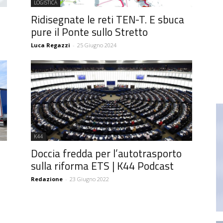
LOGISTICA
Ridisegnate le reti TEN-T. E sbuca
pure il Ponte sullo Stretto
Luca Regazzi
-
25 Giugno 2024
K44
Doccia fredda per l’autotrasporto
sulla riforma ETS | K44 Podcast
Redazione
-
23 Giugno 2022