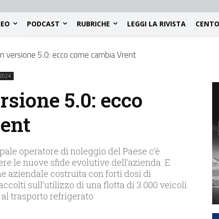
DEO
PODCAST
RUBRICHE
LEGGI LA RIVISTA
CENTO
o in versione 5.0: ecco come cambia Vrent
2024
ersione 5.0: ecco
ent
pale operatore di noleggio del Paese c’è
re le nuove sfide evolutive dell’azienda. E
 aziendale costruita con forti dosi di
accolti sull’utilizzo di una flotta di 3.000 veicoli.
al trasporto refrigerato