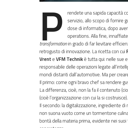
P
rendete una sapida capacità con
servizio, allo scopo di fornire 
dose di informatica, dopo averl
operations. Alla fine, innaffiat
transformation
in grado di far lievitare effici
retrogusto di innovazione. La ricetta con cui
Vrent
e
VFM Technik
è tutta qui: nelle sue
responsabile delle operazioni legate all’intel
mondi distanti dall’automotive. Ma per creare
Il primo: come ogni bravo chef sa rendere gus
La differenza, cioè, non la fa il contenuto (cio
(cioè l’organizzazione con cui la si costruisce)
Il secondo: la digitalizzazione, ingrediente d
non suona vuoto come un tormentone culinario
bontà della materia prima, evidente nei suoi t