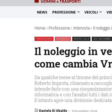
NEWS
PROFESSIONE
VEICOLI
VI
Home
Professione
Intervista
Il noleggi
PROFESSIONE
INTERVISTA
RIVISTA 2024
400 DICEMBRE 
Il noleggio in v
come cambia Vr
Da qualche mese al timone del princi
Roberto Improta, chiamato a raccoglie
intende farlo con una riorganizzazione
informatica e con l’analisi tutti i dati r
E intanto apre una divisione dedicata 
Di
-
Daniele Di Ubaldo
9 Dicembre 2024