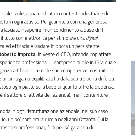
sulenziale, apparecchiata in contesti industriali e di
gusto in ogni attività. Poi guarnitela con una generosa
a lasciata insaporire in un condimento a base di IT
e il tutto con elettronica per stimolare una
digital
enza ed efficacia e lasciare in bocca un persistente
Roberto Improta
, in veste di CEO, intende impiattare
 esperienze professionali – comprese quelle in IBM quale
ligenza artificiale – e nelle sue competenze, costruite in
 un amalgama equilibrata ha dalla sua tre punti di forza.
toso ogni piatto sulla base di quanto offre la dispensa.
è il settore di attività dell’azienda), ma il contenitore
.
i moda in ogni ristrutturazione aziendale, nel suo caso
, un po’ com’era la rucola negli anni Ottanta. Qui la
rascorsi professionali, è di per sé garanzia di