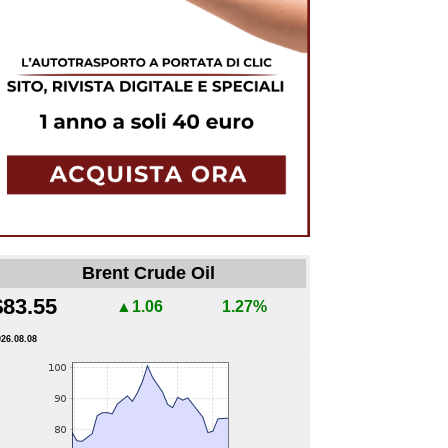
Brent Crude Oil
$83.55
▲1.06
1.27%
026.08.08