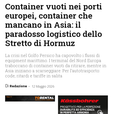
Container vuoti nei porti
europei, container che
mancano in Asia: il
paradosso logistico dello
Stretto di Hormuz
La crisi nel Golfo Persico ha capovolto i flussi di
equipment marittimo. I terminal del Nord Europa
traboccano di container vuoti da ritirare, mentre in
Asia iniziano a scarseggiare. Per l’autotrasporto:
code, ritardi e tariffe in salita
Di
-
Redazione
12 Maggio 2026