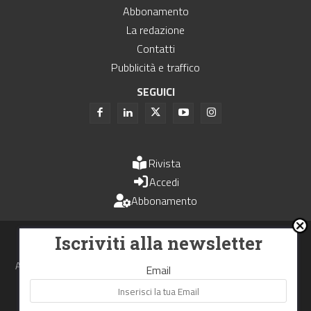
Abbonamento
La redazione
Contatti
Pubblicità e traffico
SEGUICI
Rivista
Accedi
Abbonamento
Uomini e Trasporti è un periodico associato all'Unione Stampa
Iscriviti alla newsletter
Periodica Italiana - USPI
Autorizzazione del Tribunale di Bologna N.4993 del 15 giugno 1982
Email
Webdesign made in
Nowhere