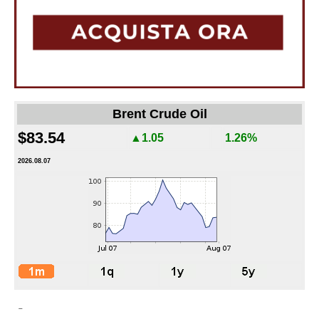
Brent Crude Oil
$83.54
▲1.05
1.26%
2026.08.07
-