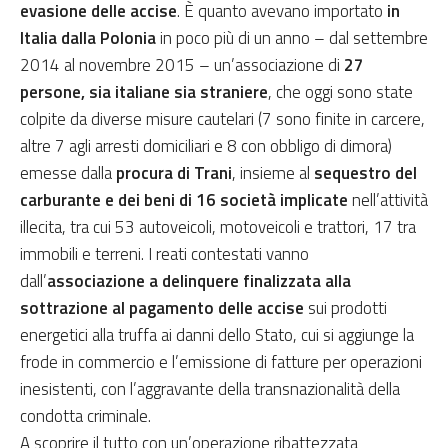
evasione delle accise
. È quanto avevano importato
in
Italia dalla Polonia
in poco più di un anno – dal settembre
2014 al novembre 2015 – un’associazione di
27
persone, sia italiane sia straniere
, che oggi sono state
colpite da diverse misure cautelari (7 sono finite in carcere,
altre 7 agli arresti domiciliari e 8 con obbligo di dimora)
emesse dalla
procura di Trani
, insieme al
sequestro del
carburante e dei beni di 16 società implicate
nell’attività
illecita, tra cui 53 autoveicoli, motoveicoli e trattori, 17 tra
immobili e terreni. I reati contestati vanno
dall’
associazione a delinquere finalizzata alla
sottrazione al pagamento delle accise
sui prodotti
energetici alla truffa ai danni dello Stato, cui si aggiunge la
frode in commercio e l’emissione di fatture per operazioni
inesistenti, con l’aggravante della transnazionalità della
condotta criminale.
A scoprire il tutto con un’operazione ribattezzata