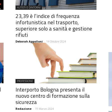
AUTISTI E DINTORNI
23,39 è l’indice di frequenza
infortunistica nel trasporto,
superiore solo a sanità e gestione
rifiuti
Deborah Appolloni
-
14 Ottobre 2024
PROFESSIONE
l
Interporto Bologna presenta il
nuovo centro di formazione sulla
sicurezza
Redazione
-
19 Marzo 2024