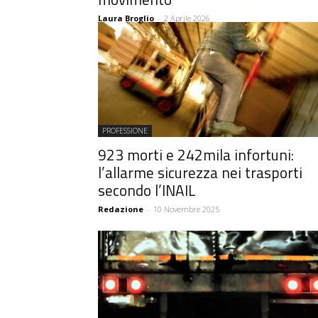
Laura Broglio
-
2 Aprile 2026
PROFESSIONE
923 morti e 242mila infortuni:
l’allarme sicurezza nei trasporti
secondo l’INAIL
Redazione
-
10 Novembre 2025