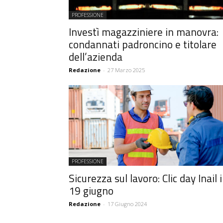
PROFESSIONE
Investì magazziniere in manovra:
condannati padroncino e titolare
dell’azienda
Redazione
-
27 Marzo 2025
PROFESSIONE
Sicurezza sul lavoro: Clic day Inail i
19 giugno
Redazione
-
17 Giugno 2024