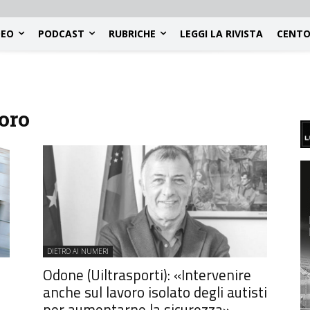
DEO
PODCAST
RUBRICHE
LEGGI LA RIVISTA
CENTO
voro
DIETRO AI NUMERI
Odone (Uiltrasporti): «Intervenire
anche sul lavoro isolato degli autisti
per aumentarne la sicurezza»