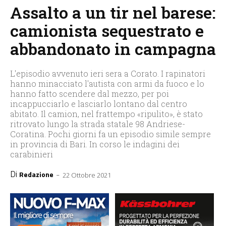
Assalto a un tir nel barese:
camionista sequestrato e
abbandonato in campagna
L'episodio avvenuto ieri sera a Corato. I rapinatori
hanno minacciato l'autista con armi da fuoco e lo
hanno fatto scendere dal mezzo, per poi
incappucciarlo e lasciarlo lontano dal centro
abitato. Il camion, nel frattempo «ripulito», è stato
ritrovato lungo la strada statale 98 Andriese-
Coratina. Pochi giorni fa un episodio simile sempre
in provincia di Bari. In corso le indagini dei
carabinieri
Di
-
Redazione
22 Ottobre 2021