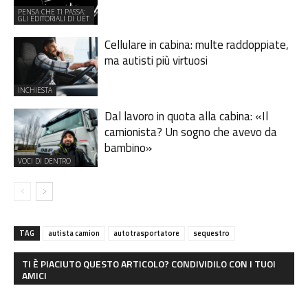
PENSA CHE TI PASSA:
GLI EDITORIALI DI UET
Cellulare in cabina: multe raddoppiate,
ma autisti più virtuosi
INCHIESTA
Dal lavoro in quota alla cabina: «Il
camionista? Un sogno che avevo da
bambino»
VOCI DI DENTRO
TAG
autista camion
autotrasportatore
sequestro
TI È PIACIUTO QUESTO ARTICOLO? CONDIVIDILO CON I TUOI
AMICI