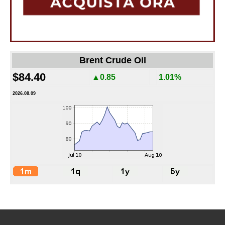
Brent Crude Oil
$84.40
▲0.85
1.01%
2026.08.09