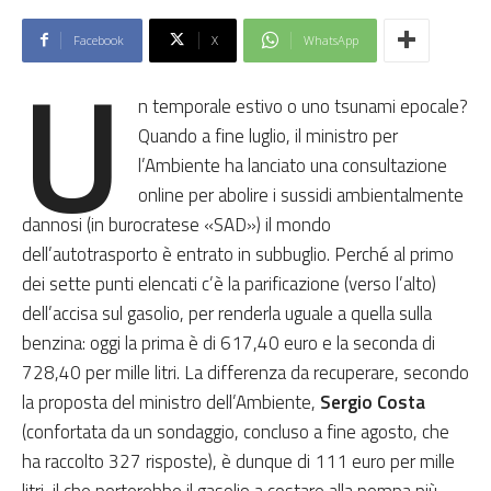
Facebook
X
WhatsApp
U
n temporale estivo o uno tsunami epocale?
Quando a fine luglio, il ministro per
l’Ambiente ha lanciato una consultazione
online per abolire i sussidi ambientalmente
dannosi (in burocratese «SAD») il mondo
dell’autotrasporto è entrato in subbuglio. Perché al primo
dei sette punti elencati c’è la parificazione (verso l’alto)
dell’accisa sul gasolio, per renderla uguale a quella sulla
benzina: oggi la prima è di 617,40 euro e la seconda di
728,40 per mille litri. La differenza da recuperare, secondo
la proposta del ministro dell’Ambiente,
Sergio Costa
(confortata da un sondaggio, concluso a fine agosto, che
ha raccolto 327 risposte), è dunque di 111 euro per mille
litri, il che porterebbe il gasolio a costare alla pompa più