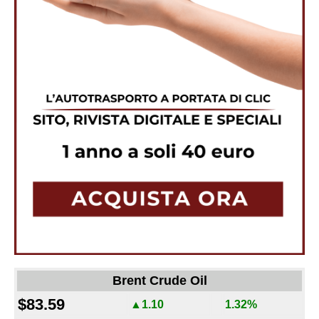
Brent Crude Oil
$83.59
▲1.10
1.32%