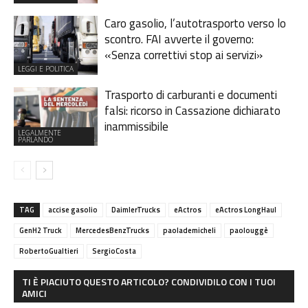
Caro gasolio, l’autotrasporto verso lo
scontro. FAI avverte il governo:
«Senza correttivi stop ai servizi»
LEGGI E POLITICA
Trasporto di carburanti e documenti
falsi: ricorso in Cassazione dichiarato
inammissibile
LEGALMENTE
PARLANDO
TAG
accise gasolio
DaimlerTrucks
eActros
eActros LongHaul
GenH2 Truck
MercedesBenzTrucks
paolademicheli
paolouggè
RobertoGualtieri
SergioCosta
TI È PIACIUTO QUESTO ARTICOLO? CONDIVIDILO CON I TUOI
AMICI